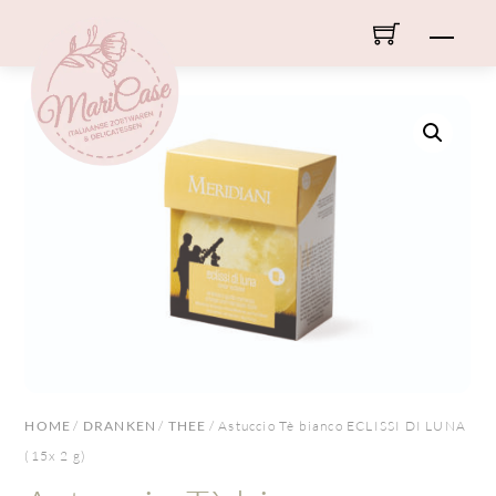
Skip
Men
to
content
HOME
/
DRANKEN
/
THEE
/ Astuccio Tè bianco ECLISSI DI LUNA
(15x 2 g)