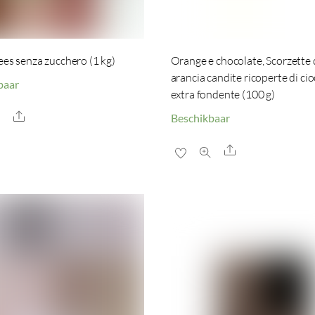
ees senza zucchero (1 kg)
Orange e chocolate, Scorzette 
arancia candite ricoperte di ci
baar
extra fondente (100 g)
Share
Beschikbaar
Share