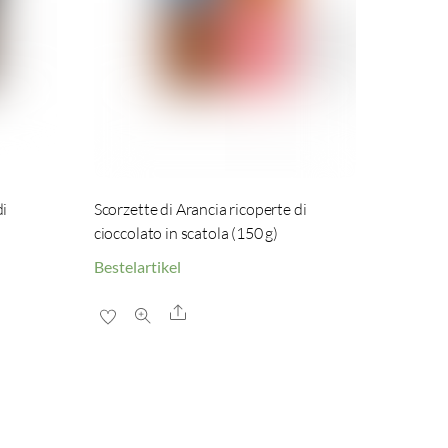
di
Scorzette di Arancia ricoperte di
cioccolato in scatola (150 g)
Bestelartikel
Share