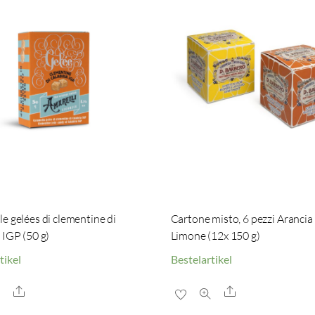
e gelées di clementine di
Cartone misto, 6 pezzi Arancia 
 IGP (50 g)
Limone (12x 150 g)
tikel
Bestelartikel
Share
Share