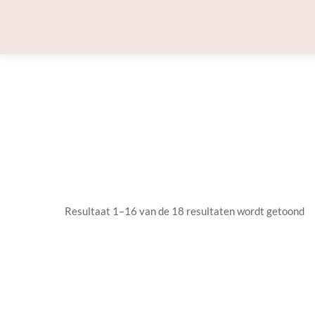
Skip
to
content
Resultaat 1–16 van de 18 resultaten wordt getoond