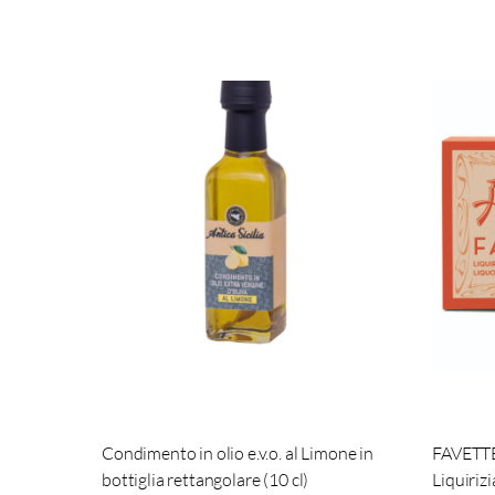
Condimento in olio e.v.o. al Limone in
FAVETT
bottiglia rettangolare (10 cl)
Liquirizi