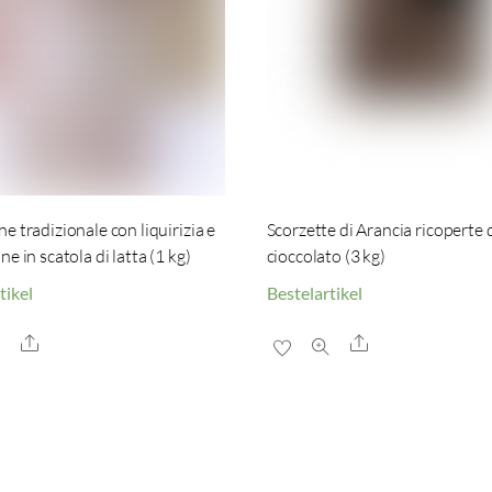
e tradizionale con liquirizia e
Scorzette di Arancia ricoperte 
e in scatola di latta (1 kg)
cioccolato (3 kg)
tikel
Bestelartikel
Share
Share