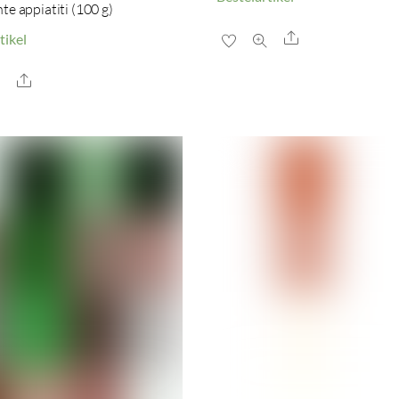
te appiatiti (100 g)
Share
tikel
Share