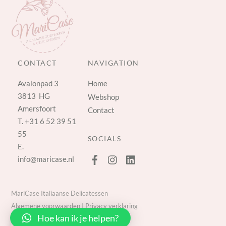
CONTACT
NAVIGATION
Avalonpad 3
Home
3813 HG
Webshop
Amersfoort
Contact
T.
+31 6 52 39 51
55
SOCIALS
E.
info@maricase.nl
MariCase Italiaanse Delicatessen
Algemene voorwaarden
|
Privacy verklaring
Hoe kan ik je helpen?