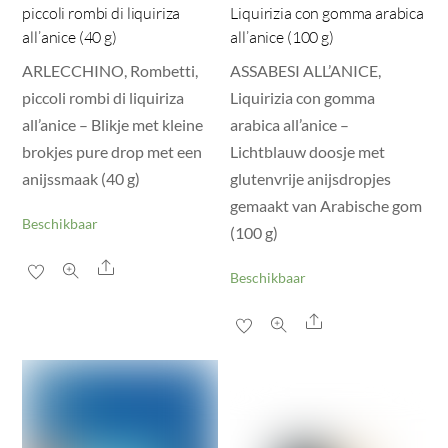
piccoli rombi di liquiriza
Liquirizia con gomma arabica
all’anice (40 g)
all’anice (100 g)
ARLECCHINO, Rombetti,
ASSABESI ALL’ANICE,
piccoli rombi di liquiriza
Liquirizia con gomma
all’anice – Blikje met kleine
arabica all’anice –
brokjes pure drop met een
Lichtblauw doosje met
anijssmaak (40 g)
glutenvrije anijsdropjes
gemaakt van Arabische gom
Beschikbaar
(100 g)
Share
Beschikbaar
Share