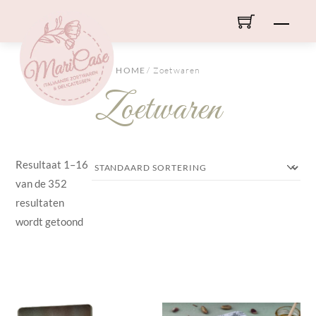
Skip
Men
to
content
HOME
/ Zoetwaren
Zoetwaren
Resultaat 1–16
van de 352
resultaten
wordt getoond