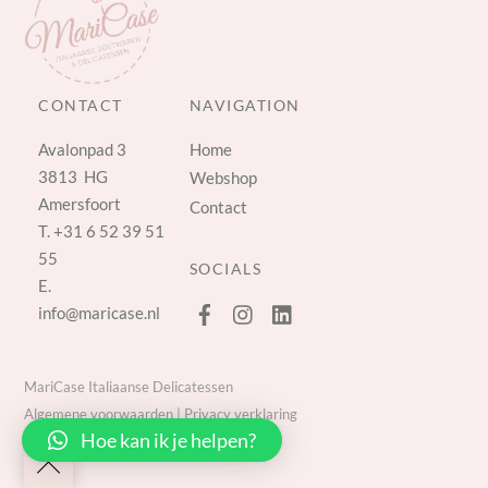
CONTACT
NAVIGATION
Avalonpad 3
Home
3813 HG
Webshop
Amersfoort
Contact
T.
+31 6 52 39 51
55
SOCIALS
E.
info@maricase.nl
MariCase Italiaanse Delicatessen
Algemene voorwaarden
|
Privacy verklaring
Hoe kan ik je helpen?
Back