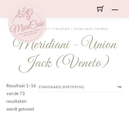
Skip
Men
to
content
HOME
/ Merken / Meridiani - Union Jack (Veneto)
Meridiani - Union
Jack (Veneto)
Resultaat 1–16
van de 73
resultaten
wordt getoond