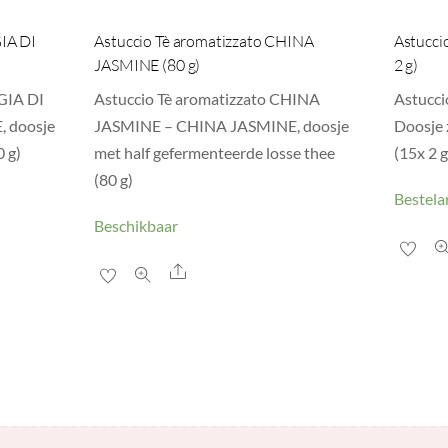
IA DI
Astuccio Tè aromatizzato CHINA
Astucci
JASMINE (80 g)
2 g)
GIA DI
Astuccio Tè aromatizzato CHINA
Astucci
 doosje
JASMINE – CHINA JASMINE, doosje
Doosje 
0 g)
met half gefermenteerde losse thee
(15x 2 g
(80 g)
Bestelar
Beschikbaar
Share