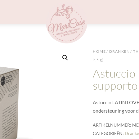
Menu
HOME
/
DRANKEN
/
TH
2,5 g)
Astuccio
supporto 
Astuccio LATIN LOVE
ondersteuning voor d
ARTIKELNUMMER:
ME
CATEGORIEËN:
Drank