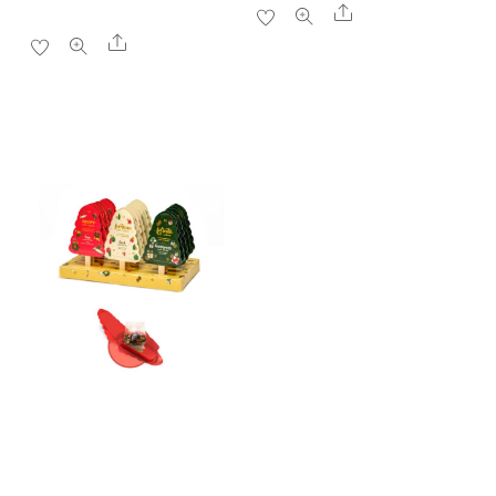
Share
Share