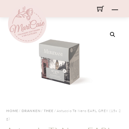
Skip
Men
to
content
HOME
/
DRANKEN
/
THEE
/ Astuccio Tè Nero EARL GREY (15x 2
g)