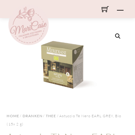
Skip
Men
to
content
HOME
/
DRANKEN
/
THEE
/ Astuccio Tè Nero EARL GREY, Bio
(15x 2 g)