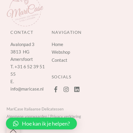
CONTACT
NAVIGATION
Avalonpad 3
Home
3813 HG
Webshop
Amersfoort
Contact
T.
+31 6 52 39 51
55
SOCIALS
E.
info@maricase.nl
MariCase Italiaanse Delicatessen
Algemene voorwaarden
|
Privacy verklaring
Hoe kan ik je helpen?
Back