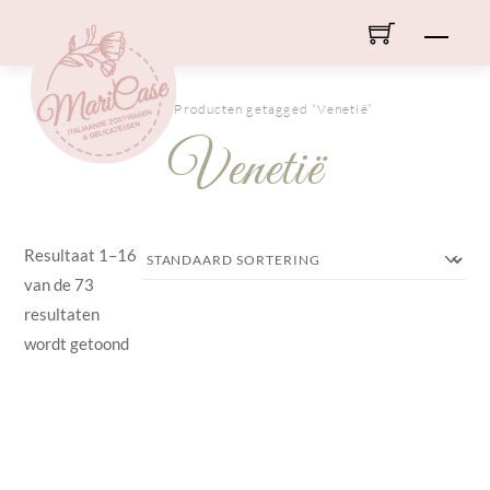
Skip
Men
to
content
HOME
/ Producten getagged “Venetië”
Venetië
Resultaat 1–16
van de 73
resultaten
wordt getoond