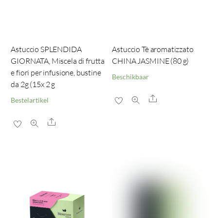
Astuccio SPLENDIDA
Astuccio Tè aromatizzato
GIORNATA, Miscela di frutta
CHINA JASMINE (80 g)
e fiori per infusione, bustine
Beschikbaar
da 2g (15x 2 g
Share
Bestelartikel
Share