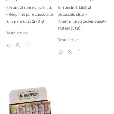
Torrone al rum e cioccolato
Torroncini friabili al
– Reep met pure chocolade,
pistacchio sfusi –
rum en nougat (270 g)
Kruimelige pistachenougat-
stukjes (3 kg)
Bestelartikel
Bestelartikel
Share
Share