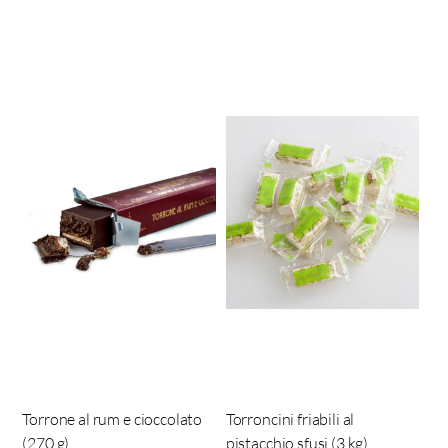
Torrone al rum e cioccolato
Torroncini friabili al
(270 g)
pistacchio sfusi (3 kg)