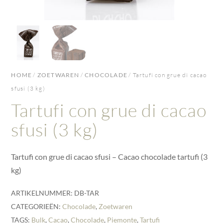
HOME
/
ZOETWAREN
/
CHOCOLADE
/ Tartufi con grue di cacao
sfusi (3 kg)
Tartufi con grue di cacao
sfusi (3 kg)
Tartufi con grue di cacao sfusi – Cacao chocolade tartufi (3
kg)
ARTIKELNUMMER:
DB-TAR
CATEGORIEËN:
Chocolade
,
Zoetwaren
TAGS:
Bulk
,
Cacao
,
Chocolade
,
Piemonte
,
Tartufi