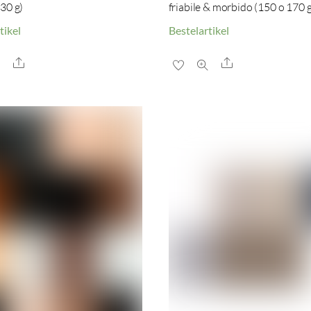
30 g)
friabile & morbido (150 o 170 g
tikel
Bestelartikel
Share
Share