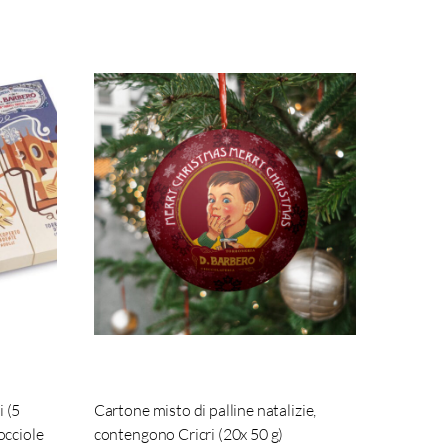
 (5
Cartone misto di palline natalizie,
occiole
contengono Cricri (20x 50 g)