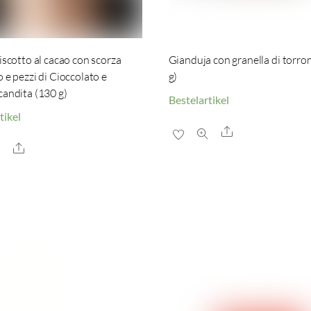
biscotto al cacao con scorza
Gianduja con granella di torro
o e pezzi di Cioccolato e
g)
candita (130 g)
Bestelartikel
tikel
Share
Share