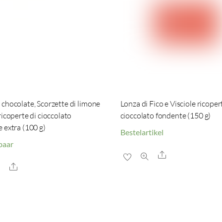
chocolate, Scorzette di limone
Lonza di Fico e Visciole ricoper
ricoperte di cioccolato
cioccolato fondente (150 g)
 extra (100 g)
Bestelartikel
baar
Share
Share