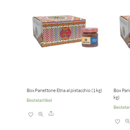
Box Panettone Etna al pistacchio (1 kg)
Box Pane
kg)
Bestelartikel
Bestelar
Share