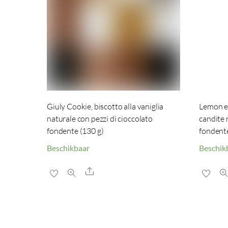
Giuly Cookie, biscotto alla vaniglia
Lemon e 
naturale con pezzi di cioccolato
candite 
fondente (130 g)
fondente
Beschikbaar
Beschik
Share