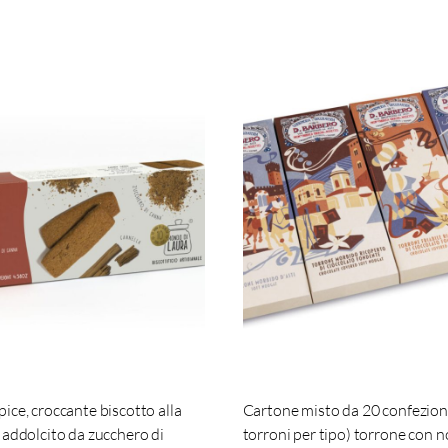
ice, croccante biscotto alla
Cartone misto da 20 confezioni
 addolcito da zucchero di
torroni per tipo) torrone con n