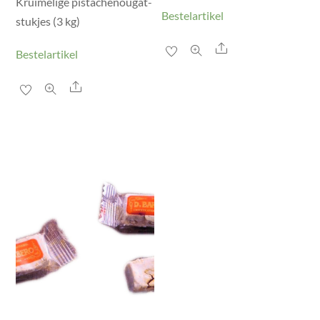
Kruimelige pistachenougat-
Bestelartikel
stukjes (3 kg)
Share
Bestelartikel
Share