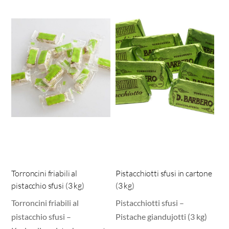
Torroncini friabili al
Pistacchiotti sfusi in cartone
pistacchio sfusi (3 kg)
(3 kg)
Torroncini friabili al
Pistacchiotti sfusi –
pistacchio sfusi –
Pistache giandujotti (3 kg)