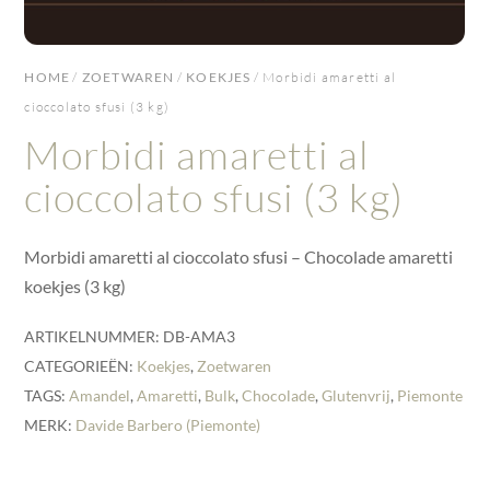
HOME
/
ZOETWAREN
/
KOEKJES
/ Morbidi amaretti al
cioccolato sfusi (3 kg)
Morbidi amaretti al
cioccolato sfusi (3 kg)
Morbidi amaretti al cioccolato sfusi – Chocolade amaretti
koekjes (3 kg)
ARTIKELNUMMER:
DB-AMA3
CATEGORIEËN:
Koekjes
,
Zoetwaren
TAGS:
Amandel
,
Amaretti
,
Bulk
,
Chocolade
,
Glutenvrij
,
Piemonte
MERK:
Davide Barbero (Piemonte)