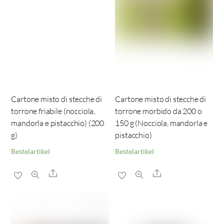
Cartone misto di stecche di
Cartone misto di stecche di
torrone friabile (nocciola,
torrone morbido da 200 o
mandorla e pistacchio) (200
150 g (Nocciola, mandorla e
g)
pistacchio)
Bestelartikel
Bestelartikel
Share
Share