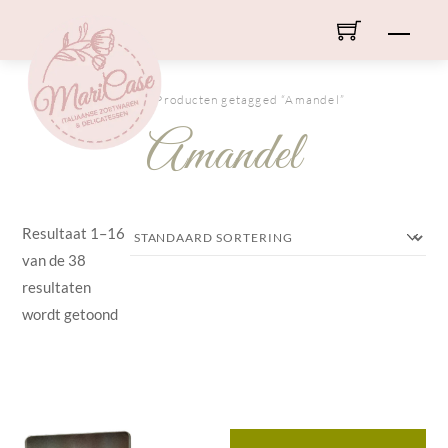
Skip
Men
to
content
HOME
/ Producten getagged “Amandel”
Amandel
Resultaat 1–16
van de 38
resultaten
wordt getoond