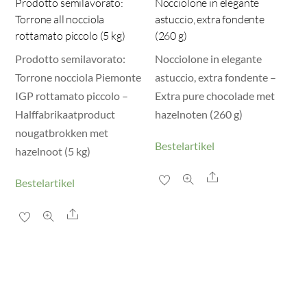
Prodotto semilavorato:
Nocciolone in elegante
Torrone all nocciola
astuccio, extra fondente
rottamato piccolo (5 kg)
(260 g)
Prodotto semilavorato:
Nocciolone in elegante
Torrone nocciola Piemonte
astuccio, extra fondente –
IGP rottamato piccolo –
Extra pure chocolade met
Halffabrikaatproduct
hazelnoten (260 g)
nougatbrokken met
Bestelartikel
hazelnoot (5 kg)
Share
Bestelartikel
Share