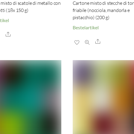
misto di scatole di metallo con
Cartone misto di stecche di to
tti (18x 150 g)
friabile (nocciola, mandorla e
pistacchio) (200 g)
tikel
Bestelartikel
Share
Share