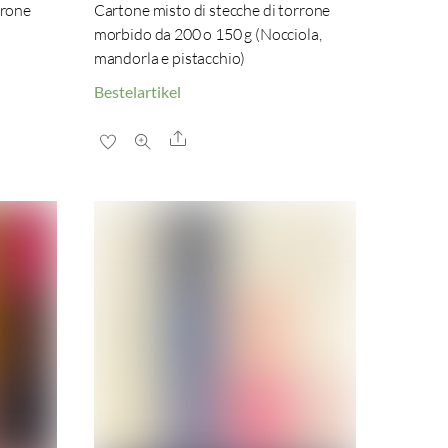
rrone
Cartone misto di stecche di torrone
morbido da 200 o 150 g (Nocciola,
mandorla e pistacchio)
Bestelartikel
Share