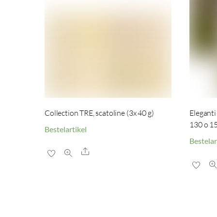
Collection TRE, scatoline (3x 40 g)
Eleganti
130 o 15
Bestelartikel
Bestelar
Share