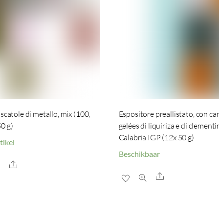
 scatole di metallo, mix (100,
Espositore preallistato, con ca
0 g)
gelées di liquiriza e di clementi
Calabria IGP (12x 50 g)
tikel
Beschikbaar
Share
Share