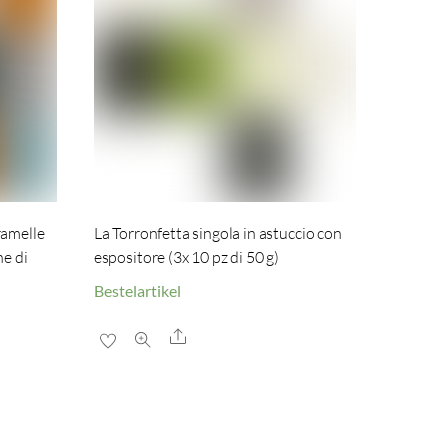
ramelle
La Torronfetta singola in astuccio con
ne di
espositore (3x 10 pz di 50 g)
Bestelartikel
Share