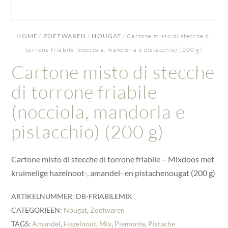
HOME
/
ZOETWAREN
/
NOUGAT
/ Cartone misto di stecche di
torrone friabile (nocciola, mandorla e pistacchio) (200 g)
Cartone misto di stecche
di torrone friabile
(nocciola, mandorla e
pistacchio) (200 g)
Cartone misto di stecche di torrone friabile – Mixdoos met
kruimelige hazelnoot-, amandel- en pistachenougat (200 g)
ARTIKELNUMMER:
DB-FRIABILEMIX
CATEGORIEËN:
Nougat
,
Zoetwaren
TAGS:
Amandel
,
Hazelnoot
,
Mix
,
Piemonte
,
Pistache