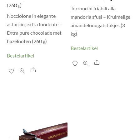
(260 g)
Torroncini friabili alla
Nocciolone in elegante
mandorla sfusi – Kruimelige
astuccio, extra fondente –
amandelnougatstukjes (3
Extra pure chocolade met
kg)
hazelnoten (260 g)
Bestelartikel
Bestelartikel
Share
Share