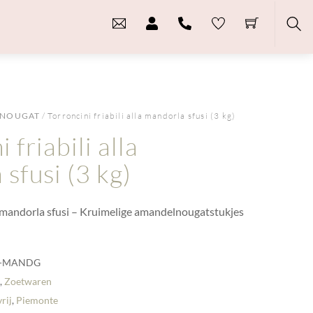
Sea
NOUGAT
/ Torroncini friabili alla mandorla sfusi (3 kg)
 friabili alla
sfusi (3 kg)
lla mandorla sfusi – Kruimelige amandelnougatstukjes
-MANDG
t
,
Zoetwaren
rij
,
Piemonte