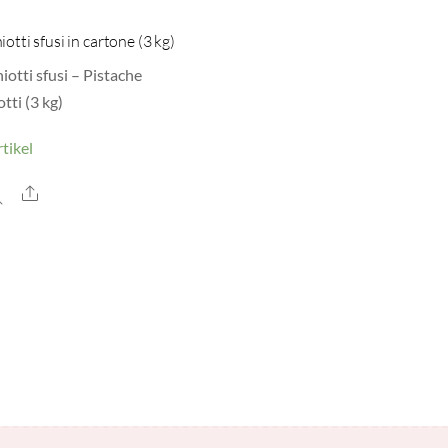
iotti sfusi in cartone (3 kg)
iotti sfusi – Pistache
tti (3 kg)
tikel
Share