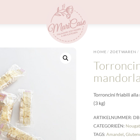
Menu
HOME
/
ZOETWAREN
/
Torroncini
mandorla 
Torroncini friabili a
(3 kg)
ARTIKELNUMMER:
DB
CATEGORIEËN:
Nouga
TAGS:
Amandel
,
Glutenv