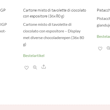
 IGP
Cartone misto di tavolette di ciocolato
Pistacch
con espositore (36x 80 g)
Pistacch
 IGP
Cartone misto di tavolette di
giandujo
oot-
ciocolato con espositore – Display
Bestelar
met diverse chocoladerepen (36x 80
g)
Bestelartikel
Share