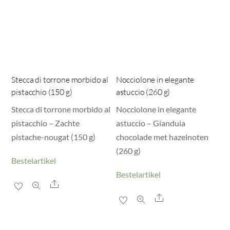
Stecca di torrone morbido al
Nocciolone in elegante
pistacchio (150 g)
astuccio (260 g)
Stecca di torrone morbido al
Nocciolone in elegante
pistacchio – Zachte
astuccio – Gianduia
pistache-nougat (150 g)
chocolade met hazelnoten
(260 g)
Bestelartikel
Bestelartikel
Share
Share