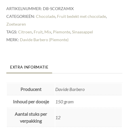
ARTIKELNUMMER:
DB-SCORZAMIX
CATEGORIEËN:
Chocolade
,
Fruit bedekt met chocolade
,
Zoetwaren
TAGS:
Citroen
,
Fruit
,
Mix
,
Piemonte
,
Sinaasappel
MERK:
Davide Barbero (Piemonte)
EXTRA INFORMATIE
Producent
Davide Barbero
Inhoud per doosje
150 gram
Aantal stuks per
12
verpakking