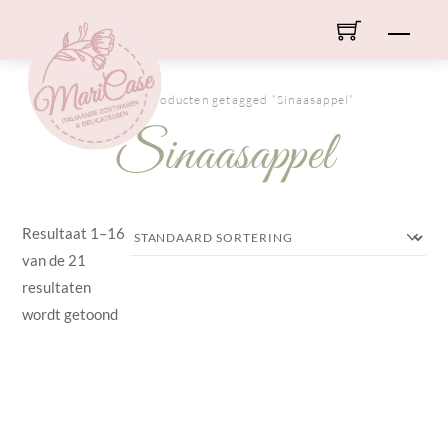
Skip
Men
to
content
HOME
/ Producten getagged “Sinaasappel”
Sinaasappel
Resultaat 1–16
van de 21
resultaten
wordt getoond