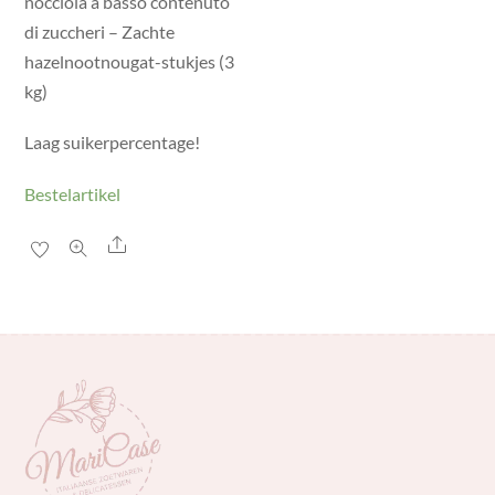
nocciola a basso contenuto
di zuccheri – Zachte
hazelnootnougat-stukjes (3
kg)
Laag suikerpercentage!
Bestelartikel
Share