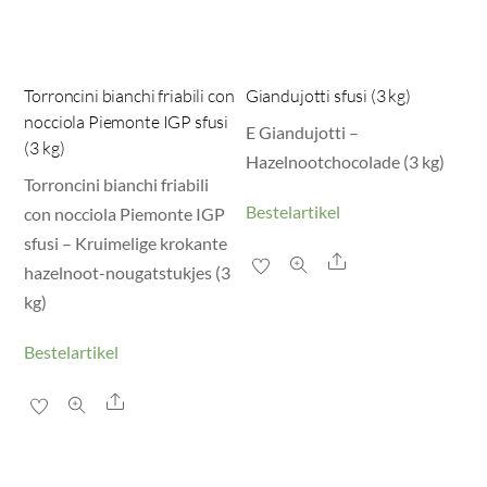
Torroncini bianchi friabili con
Giandujotti sfusi (3 kg)
nocciola Piemonte IGP sfusi
E Giandujotti –
(3 kg)
Hazelnootchocolade (3 kg)
Torroncini bianchi friabili
Bestelartikel
con nocciola Piemonte IGP
sfusi – Kruimelige krokante
Share
hazelnoot-nougatstukjes (3
kg)
Bestelartikel
Share