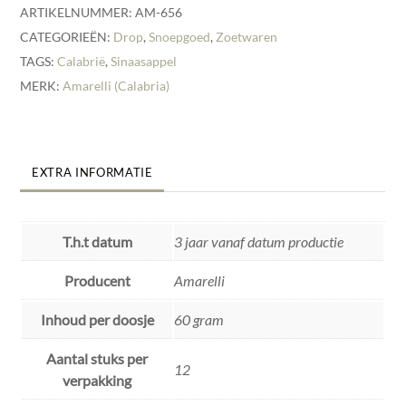
ARTIKELNUMMER:
AM-656
CATEGORIEËN:
Drop
,
Snoepgoed
,
Zoetwaren
TAGS:
Calabrië
,
Sinaasappel
MERK:
Amarelli (Calabria)
EXTRA INFORMATIE
T.h.t datum
3 jaar vanaf datum productie
Producent
Amarelli
Inhoud per doosje
60 gram
Aantal stuks per
12
verpakking