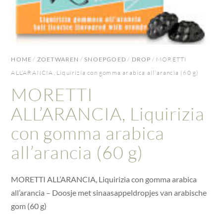
HOME
/
ZOETWAREN
/
SNOEPGOED
/
DROP
/ MORETTI
ALL’ARANCIA, Liquirizia con gomma arabica all’arancia (60 g)
MORETTI
ALL’ARANCIA, Liquirizia
con gomma arabica
all’arancia (60 g)
MORETTI ALL’ARANCIA, Liquirizia con gomma arabica
all’arancia – Doosje met sinaasappeldropjes van arabische
gom (60 g)