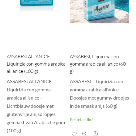
ASSABESI ALL’ANICE,
ASSABESI, Liquirizia con
Liquirizia con gomma arabica
gomma arabica all’anice (60
all’anice (100 g)
g)
ASSABESI ALL’ANICE,
ASSABESI – Liquirizia con
Liquirizia con gomma
gomma arabica all’anice –
arabica all’anice –
Doosjes met gummy dropjes
Lichtblauw doosje met
in de smaak anijs (60 g)
glutenvrije anijsdropjes
Bestelartikel
gemaakt van Arabische gom
(100 g)
Share