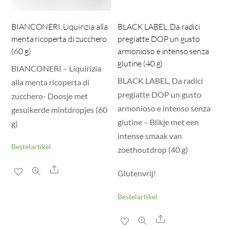
BIANCONERI, Liquirizia alla
BLACK LABEL, Da radici
menta ricoperta di zucchero
pregiatte DOP un gusto
(60 g)
armonioso e intenso senza
glutine (40 g)
BIANCONERI – Liquirizia
BLACK LABEL, Da radici
alla menta ricoperta di
pregiatte DOP un gusto
zucchero- Doosje met
armonioso e intenso senza
gesuikerde mintdropjes (60
glutine – Blikje met een
g)
intense smaak van
Bestelartikel
zoethoutdrop (40 g)
Share
Glutenvrij!
Bestelartikel
Share