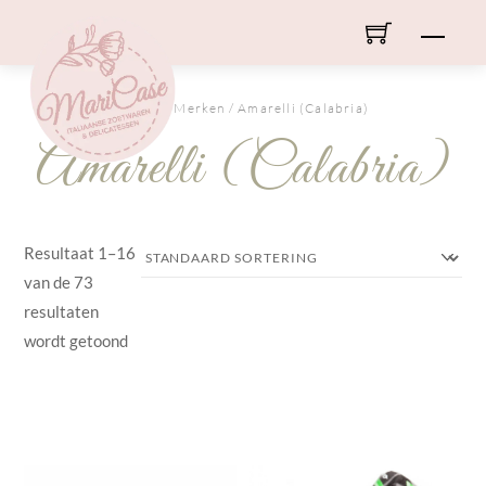
Skip
Men
to
content
HOME
/ Merken / Amarelli (Calabria)
Amarelli (Calabria)
Resultaat 1–16
van de 73
resultaten
wordt getoond