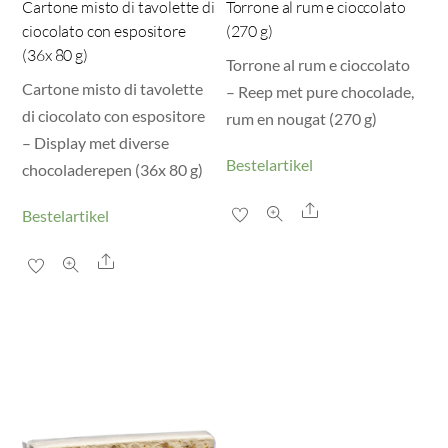
Cartone misto di tavolette di
Torrone al rum e cioccolato
ciocolato con espositore
(270 g)
(36x 80 g)
Torrone al rum e cioccolato
Cartone misto di tavolette
– Reep met pure chocolade,
di ciocolato con espositore
rum en nougat (270 g)
– Display met diverse
Bestelartikel
chocoladerepen (36x 80 g)
Share
Bestelartikel
Share