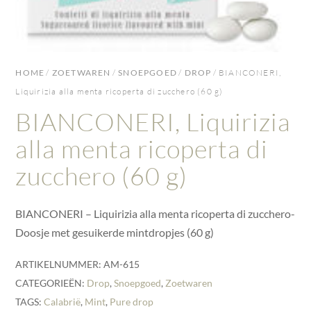
HOME
/
ZOETWAREN
/
SNOEPGOED
/
DROP
/ BIANCONERI,
Liquirizia alla menta ricoperta di zucchero (60 g)
BIANCONERI, Liquirizia
alla menta ricoperta di
zucchero (60 g)
BIANCONERI – Liquirizia alla menta ricoperta di zucchero-
Doosje met gesuikerde mintdropjes (60 g)
ARTIKELNUMMER:
AM-615
CATEGORIEËN:
Drop
,
Snoepgoed
,
Zoetwaren
TAGS:
Calabrië
,
Mint
,
Pure drop