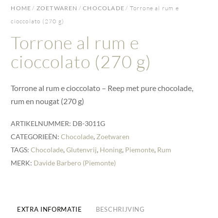
HOME
/
ZOETWAREN
/
CHOCOLADE
/ Torrone al rum e
cioccolato (270 g)
Torrone al rum e
cioccolato (270 g)
Torrone al rum e cioccolato – Reep met pure chocolade,
rum en nougat (270 g)
ARTIKELNUMMER:
DB-3011G
CATEGORIEËN:
Chocolade
,
Zoetwaren
TAGS:
Chocolade
,
Glutenvrij
,
Honing
,
Piemonte
,
Rum
MERK:
Davide Barbero (Piemonte)
EXTRA INFORMATIE
BESCHRIJVING