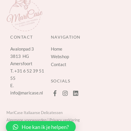
CONTACT
NAVIGATION
Avalonpad 3
Home
3813 HG
Webshop
Amersfoort
Contact
T.
+31 6 52 39 51
55
SOCIALS
E.
info@maricase.nl
MariCase Italiaanse Delicatessen
Algemene voorwaarden
|
Privacy verklaring
Hoe kan ik je helpen?