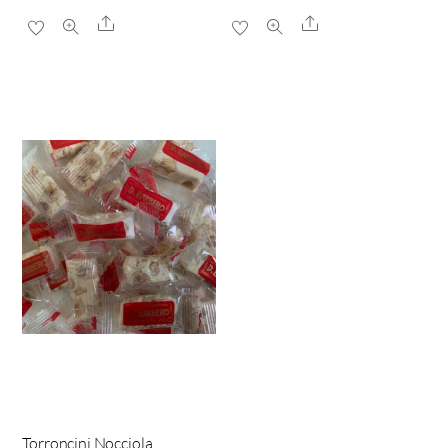
Share
Share
Torroncini Nocciola