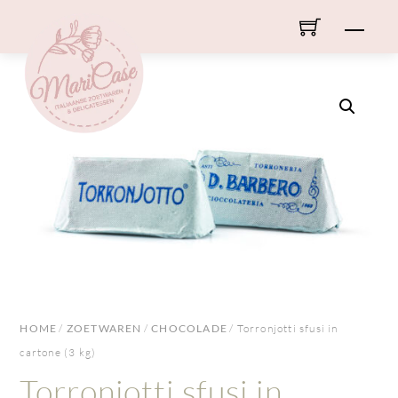
Skip
Men
to
content
HOME
/
ZOETWAREN
/
CHOCOLADE
/ Torronjotti sfusi in
cartone (3 kg)
Torronjotti sfusi in