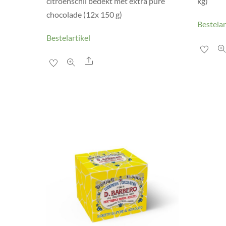
citroenschil bedekt met extra pure
kg)
chocolade (12x 150 g)
Bestelar
Bestelartikel
Share