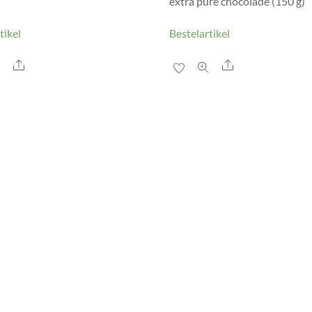
extra pure chocolade (150 g)
tikel
Bestelartikel
Share
Share