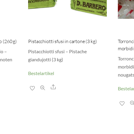
o (260 g)
Pistacchiotti sfusi in cartone (3 kg)
Torronc
morbidi 
io –
Pistacchiotti sfusi – Pistache
Torronc
lnoten
giandujotti (3 kg)
morbidi
Bestelartikel
nougats
Share
Bestelar