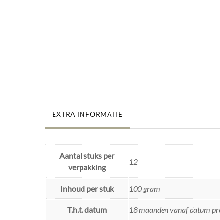
EXTRA INFORMATIE
Aantal stuks per
12
verpakking
Inhoud per stuk
100 gram
T.h.t. datum
18 maanden vanaf datum pr