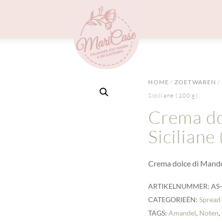
Menu
HOME
/
ZOETWAREN
/
Siciliane (100 g)
Crema do
Siciliane
Crema dolce di Mando
ARTIKELNUMMER:
AS
CATEGORIEËN:
Spread
TAGS:
Amandel
,
Noten
,