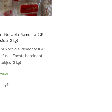
ini Nocciola Piemonte IGP
sfusi (3 kg)
ini Nocciola Piemonte IGP
 sfusi – Zachte hazelnoot-
tukjes (3 kg)
tikel
Share