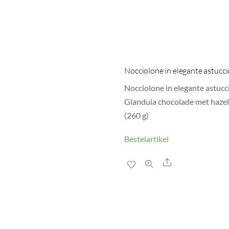
Nocciolone in elegante astucci
Nocciolone in elegante astucc
Gianduia chocolade met haze
(260 g)
Bestelartikel
Share