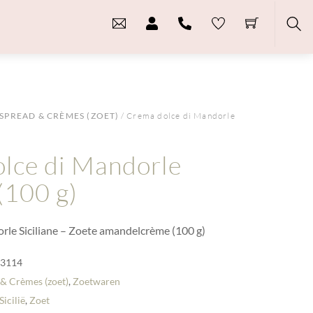
Sea
SPREAD & CRÈMES (ZOET)
/ Crema dolce di Mandorle
lce di Mandorle
 (100 g)
rle Siciliane – Zoete amandelcrème (100 g)
-3114
 & Crèmes (zoet)
,
Zoetwaren
Sicilië
,
Zoet