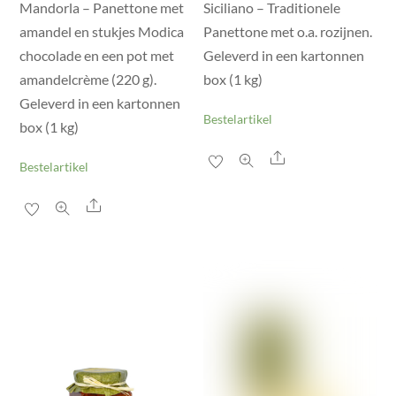
Mandorla – Panettone met
Siciliano – Traditionele
amandel en stukjes Modica
Panettone met o.a. rozijnen.
chocolade en een pot met
Geleverd in een kartonnen
amandelcrème (220 g).
box (1 kg)
Geleverd in een kartonnen
Bestelartikel
box (1 kg)
Share
Bestelartikel
Share