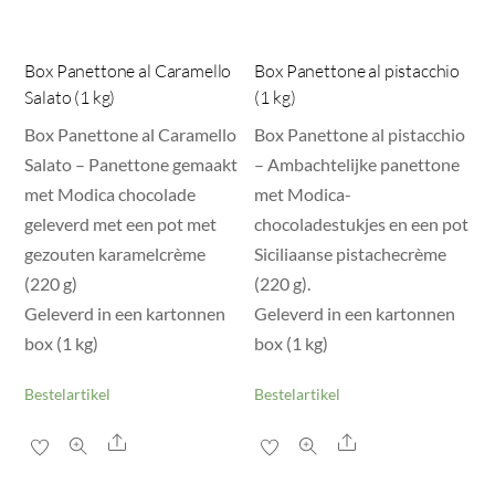
Box Panettone al Caramello
Box Panettone al pistacchio
Salato (1 kg)
(1 kg)
Box Panettone al Caramello
Box Panettone al pistacchio
Salato – Panettone gemaakt
– Ambachtelijke panettone
met Modica chocolade
met Modica-
geleverd met een pot met
chocoladestukjes en een pot
gezouten karamelcrème
Siciliaanse pistachecrème
(220 g)
(220 g).
Geleverd in een kartonnen
Geleverd in een kartonnen
box (1 kg)
box (1 kg)
Bestelartikel
Bestelartikel
Share
Share