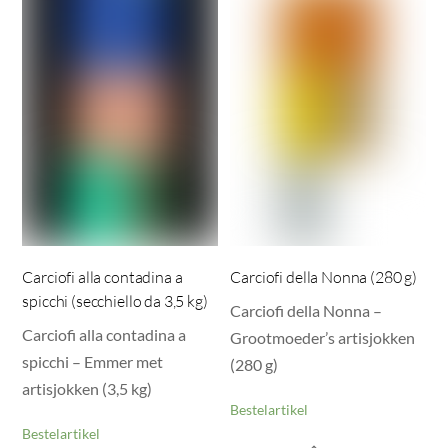
Carciofi alla contadina a
Carciofi della Nonna (280 g)
spicchi (secchiello da 3,5 kg)
Carciofi della Nonna –
Carciofi alla contadina a
Grootmoeder’s artisjokken
spicchi – Emmer met
(280 g)
artisjokken (3,5 kg)
Bestelartikel
Bestelartikel