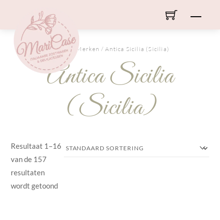
Skip
Men
to
content
HOME
/ Merken / Antica Sicilia (Sicilia)
Antica Sicilia
(Sicilia)
Resultaat 1–16
van de 157
resultaten
wordt getoond