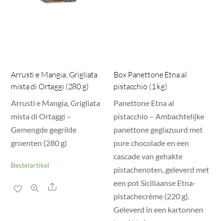
Arrusti e Mangia, Grigliata
Box Panettone Etna al
mista di Ortaggi (280 g)
pistacchio (1 kg)
Arrusti e Mangia, Grigliata
Panettone Etna al
mista di Ortaggi –
pistacchio – Ambachtelijke
Gemengde gegrilde
panettone geglazuurd met
groenten (280 g)
pure chocolade en een
cascade van gehakte
Bestelartikel
pistachenoten, geleverd met
een pot Siciliaanse Etna-
Share
pistachecrème (220 g).
Geleverd in een kartonnen