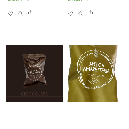
Share
Share