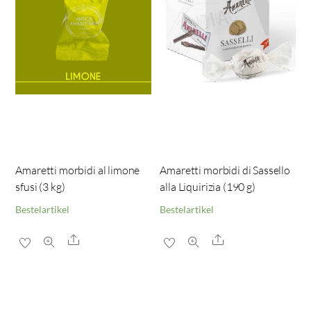
Amaretti morbidi al limone
Amaretti morbidi di Sassello
sfusi (3 kg)
alla Liquirizia (190 g)
Bestelartikel
Bestelartikel
Share
Share