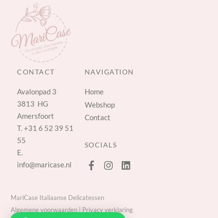
CONTACT
NAVIGATION
Avalonpad 3
Home
3813 HG
Webshop
Amersfoort
Contact
T.
+31 6 52 39 51
55
SOCIALS
E.
info@maricase.nl
MariCase Italiaanse Delicatessen
Algemene voorwaarden
|
Privacy verklaring