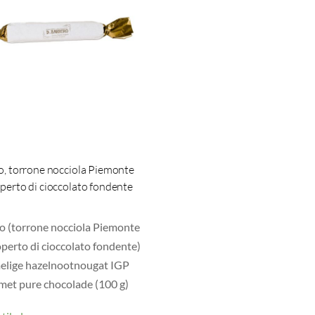
no, torrone nocciola Piemonte
perto di cioccolato fondente
no (torrone nocciola Piemonte
operto di cioccolato fondente)
elige hazelnootnougat IGP
met pure chocolade (100 g)