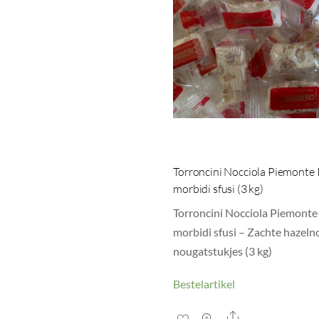
Torroncini Nocciola Piemonte
morbidi sfusi (3 kg)
Torroncini Nocciola Piemonte
morbidi sfusi – Zachte hazeln
nougatstukjes (3 kg)
Bestelartikel
Share