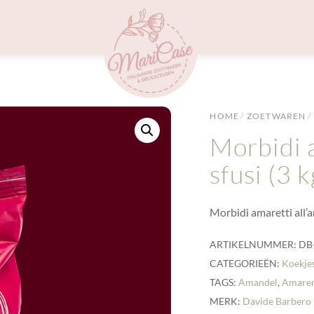
Menu
HOME
/
ZOETWAREN
/
Morbidi 
sfusi (3 k
Morbidi amaretti all’
ARTIKELNUMMER:
DB
CATEGORIEËN:
Koekje
TAGS:
Amandel
,
Amare
MERK:
Davide Barbero 