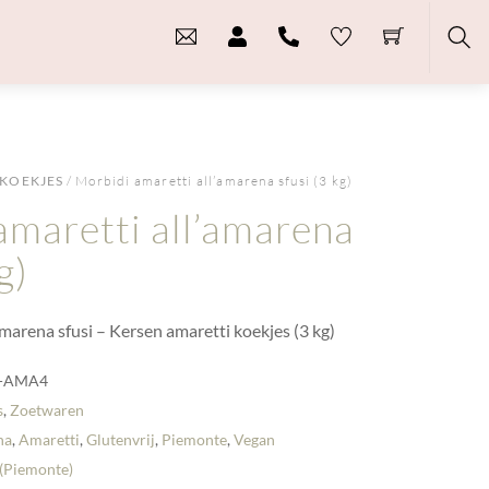
Sea
KOEKJES
/ Morbidi amaretti all’amarena sfusi (3 kg)
amaretti all’amarena
g)
amarena sfusi – Kersen amaretti koekjes (3 kg)
-AMA4
s
,
Zoetwaren
na
,
Amaretti
,
Glutenvrij
,
Piemonte
,
Vegan
(Piemonte)