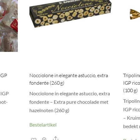
 IGP
Nocciolone in elegante astuccio, extra
Tripoli
fondente (260 g)
IGP rico
(100 g)
 IGP
Nocciolone in elegante astuccio, extra
Tripoli
oot-
fondente – Extra pure chocolade met
IGP ric
hazelnoten (260 g)
– Kruim
Bestelartikel
bedekt 
Share