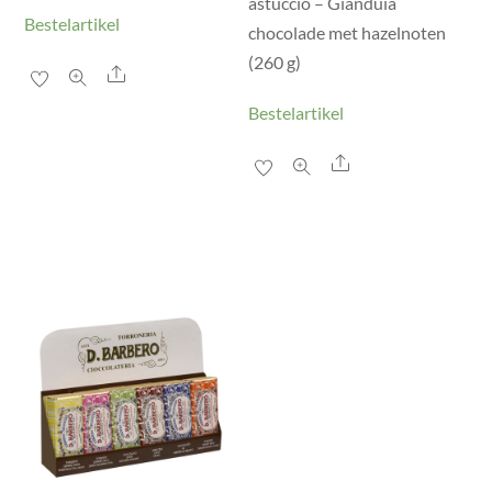
astuccio – Gianduia
Bestelartikel
chocolade met hazelnoten
(260 g)
Share
Bestelartikel
Share