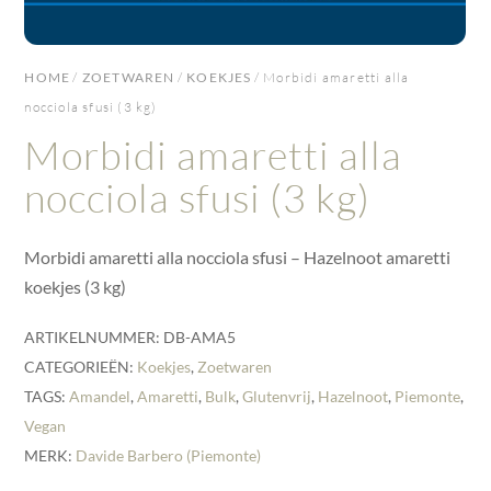
HOME
/
ZOETWAREN
/
KOEKJES
/ Morbidi amaretti alla
nocciola sfusi (3 kg)
Morbidi amaretti alla
nocciola sfusi (3 kg)
Morbidi amaretti alla nocciola sfusi – Hazelnoot amaretti
koekjes (3 kg)
ARTIKELNUMMER:
DB-AMA5
CATEGORIEËN:
Koekjes
,
Zoetwaren
TAGS:
Amandel
,
Amaretti
,
Bulk
,
Glutenvrij
,
Hazelnoot
,
Piemonte
,
Vegan
MERK:
Davide Barbero (Piemonte)