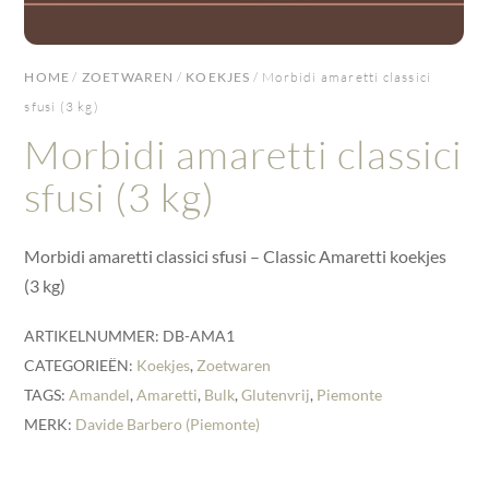
HOME
/
ZOETWAREN
/
KOEKJES
/ Morbidi amaretti classici
sfusi (3 kg)
Morbidi amaretti classici
sfusi (3 kg)
Morbidi amaretti classici sfusi – Classic Amaretti koekjes
(3 kg)
ARTIKELNUMMER:
DB-AMA1
CATEGORIEËN:
Koekjes
,
Zoetwaren
TAGS:
Amandel
,
Amaretti
,
Bulk
,
Glutenvrij
,
Piemonte
MERK:
Davide Barbero (Piemonte)