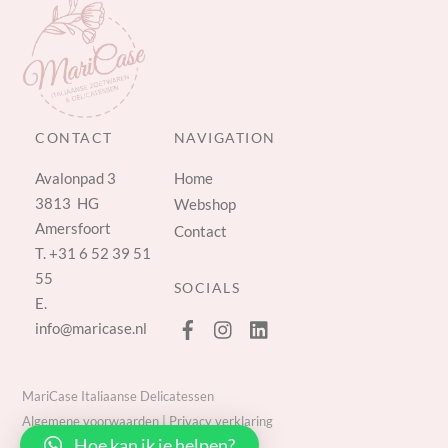
CONTACT
NAVIGATION
Avalonpad 3
Home
3813 HG
Webshop
Amersfoort
Contact
T.
+31 6 52 39 51
55
SOCIALS
E.
info@maricase.nl
MariCase Italiaanse Delicatessen
Algemene voorwaarden
|
Privacy verklaring
Hoe kan ik je helpen?