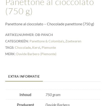
Panettone al cioccolato
(750 g)
Panettone al cioccolato – Chocolade panettone (750 g)
ARTIKELNUMMER:
DB-PANCH
CATEGORIEËN:
Panettone & Colomba's
,
Zoetwaren
TAGS:
Chocolade
,
Kerst
,
Piemonte
MERK:
Davide Barbero (Piemonte)
EXTRA INFORMATIE
Inhoud
750 gram
Producent
Davide Barbero