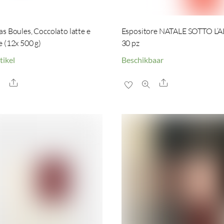
s Boules, Coccolato latte e
Espositore NATALE SOTTO L’
 (12x 500 g)
30 pz
tikel
Beschikbaar
Share
Share