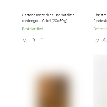
Cartone misto di palline natalizie,
Christma
contengono Cricri (20x 50 g)
fondente
Bestelartikel
Bestelar
Share