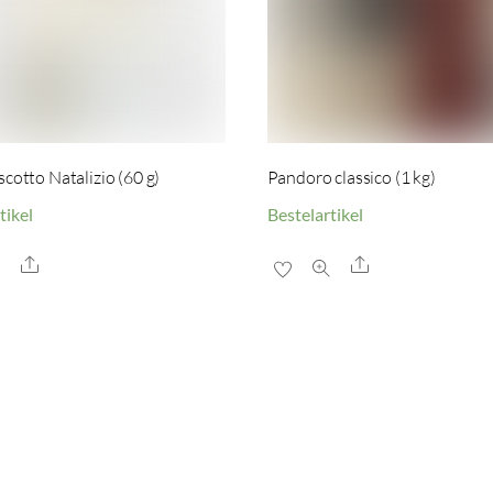
scotto Natalizio (60 g)
Pandoro classico (1 kg)
tikel
Bestelartikel
Share
Share