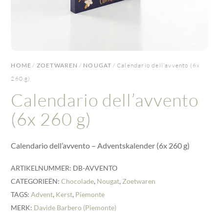
HOME
/
ZOETWAREN
/
NOUGAT
/ Calendario dell’avvento (6x
260 g)
Calendario dell’avvento
(6x 260 g)
Calendario dell’avvento – Adventskalender (6x 260 g)
ARTIKELNUMMER:
DB-AVVENTO
CATEGORIEËN:
Chocolade
,
Nougat
,
Zoetwaren
TAGS:
Advent
,
Kerst
,
Piemonte
MERK:
Davide Barbero (Piemonte)