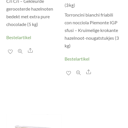
Cri Cri – Gekleurde
(3 kg)
geroosterde hazelnoten
Torroncini bianchi friabili
bedekt met extra pure
con nocciola Piemonte IGP
chocolade (5 kg)
sfusi – Kruimelige krokante
Bestelartikel
hazelnoot-nougatstukjes (3
kg)
Share
Bestelartikel
Share