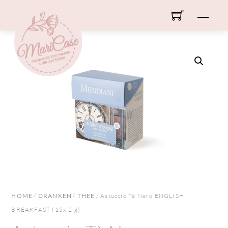
Skip
Men
to
content
HOME
/
DRANKEN
/
THEE
/ Astuccio Tè Nero ENGLISH
BREAKFAST (15x 2 g)