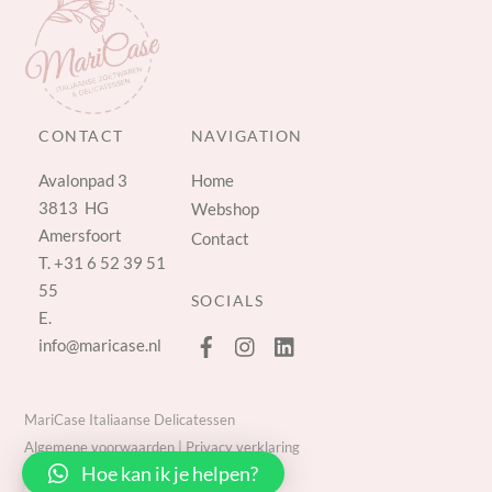
CONTACT
NAVIGATION
Avalonpad 3
Home
3813 HG
Webshop
Amersfoort
Contact
T.
+31 6 52 39 51
55
SOCIALS
E.
info@maricase.nl
MariCase Italiaanse Delicatessen
Algemene voorwaarden
|
Privacy verklaring
Hoe kan ik je helpen?