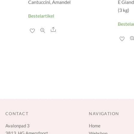
Cantuccini, Amandel
E Giand
n
(3 kg)
Bestelartikel
Bestelar
Share
CONTACT
NAVIGATION
Avalonpad 3
Home
3813 HG Amersfoort
Webshop