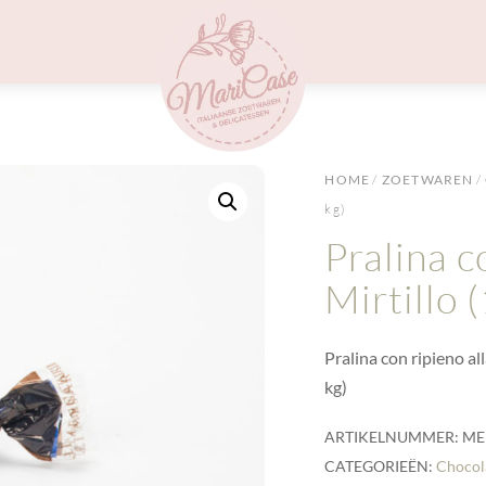
Menu
HOME
/
ZOETWAREN
/
kg)
Pralina c
Mirtillo 
Pralina con ripieno al
kg)
ARTIKELNUMMER:
ME
CATEGORIEËN:
Chocol