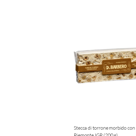
Stecca di torrone morbido con
Piemonte IGP (200 g)