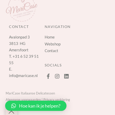
CONTACT
NAVIGATION
Avalonpad 3
Home
3813 HG
Webshop
Amersfoort
Contact
T.
+31 6 52 39 51
55
SOCIALS
E.
info@maricase.nl
MariCase Italiaanse Delicatessen
Algemene voorwaarden
|
Privacy verklaring
Hoe kan ik je helpen?
Back