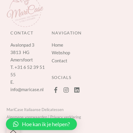
CONTACT
NAVIGATION
Avalonpad 3
Home
3813 HG
Webshop
Amersfoort
Contact
T.
+31 6 52 39 51
55
SOCIALS
E.
info@maricase.nl
MariCase Italiaanse Delicatessen
Algemene voorwaarden
|
Privacy verklaring
Hoe kan ik je helpen?
Back