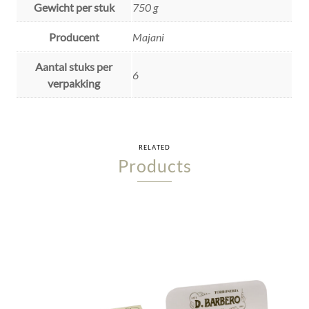
Gewicht per stuk
750 g
Producent
Majani
Aantal stuks per
6
verpakking
RELATED
Products