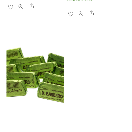
Share
Share