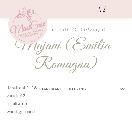
Skip
Men
to
content
HOME
/ Merken / Majani (Emilia-Romagna)
Majani (Emilia-
Romagna)
Resultaat 1–16
van de 42
resultaten
wordt getoond