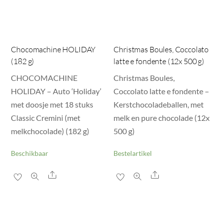
Chocomachine HOLIDAY
Christmas Boules, Coccolato
(182 g)
latte e fondente (12x 500 g)
CHOCOMACHINE
Christmas Boules,
HOLIDAY – Auto ‘Holiday’
Coccolato latte e fondente –
met doosje met 18 stuks
Kerstchocoladeballen, met
Classic Cremini (met
melk en pure chocolade (12x
melkchocolade) (182 g)
500 g)
Beschikbaar
Bestelartikel
Share
Share