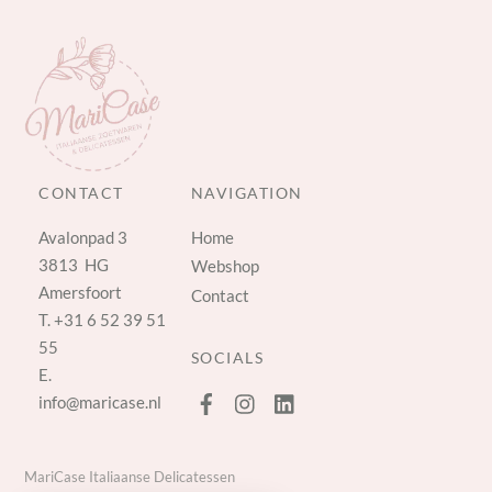
CONTACT
NAVIGATION
Avalonpad 3
Home
3813 HG
Webshop
Amersfoort
Contact
T.
+31 6 52 39 51
55
SOCIALS
E.
info@maricase.nl
MariCase Italiaanse Delicatessen