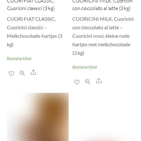
CUORI FIAT CLASSIC,
CUORICINI MILK, Cuoricini
Cuoricini classici (3 kg)
con cioccolato al latte (3 kg)
CUORI FIAT CLASSIC,
CUORICINI MILK, Cuoricini
Cuoricini classici –
con cioccolato al latte –
Melkchocolade-hartjes (3
Cuoricini rossi, kleine rode
kg)
hartjes met melkchocolade
(3 kg)
Bestelartikel
Bestelartikel
Share
Share