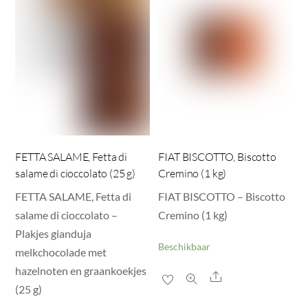
FETTA SALAME, Fetta di
FIAT BISCOTTO, Biscotto
salame di cioccolato (25 g)
Cremino (1 kg)
FETTA SALAME, Fetta di
FIAT BISCOTTO – Biscotto
salame di cioccolato –
Cremino (1 kg)
Plakjes gianduja
Beschikbaar
melkchocolade met
hazelnoten en graankoekjes
Share
(25 g)