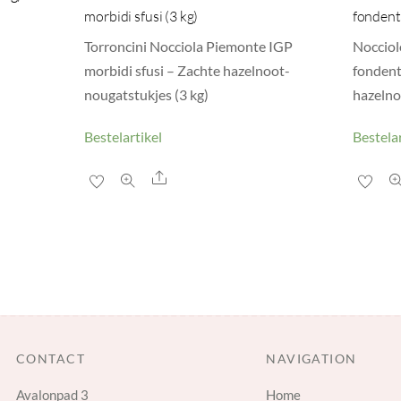
morbidi sfusi (3 kg)
fondent
Torroncini Nocciola Piemonte IGP
Nocciol
morbidi sfusi – Zachte hazelnoot-
fondent
nougatstukjes (3 kg)
hazelno
Bestelartikel
Bestelar
Share
CONTACT
NAVIGATION
Avalonpad 3
Home