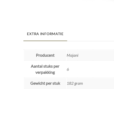
EXTRA INFORMATIE
Producent
Majani
Aantal stuks per
6
verpakking
Gewicht per stuk
182 gram