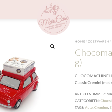
Menu
HOME
/
ZOETWAREN
/
Chocoma
g)
CHOCOMACHINE HOLID
Classic Cremini (met 
ARTIKELNUMMER:
MA
CATEGORIEËN:
Chocol
TAGS:
Auto
,
Cremino
,
E