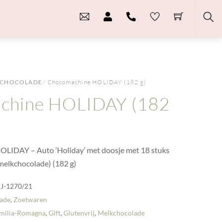
Sea
CHOCOLADE
/ Chocomachine HOLIDAY (182 g)
chine HOLIDAY (182
AY – Auto ‘Holiday’ met doosje met 18 stuks
melkchocolade) (182 g)
J-1270/21
ade
,
Zoetwaren
milia-Romagna
,
Gift
,
Glutenvrij
,
Melkchocolade