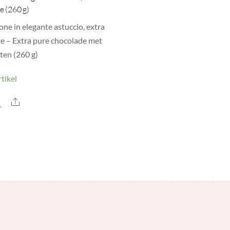
e (260 g)
one in elegante astuccio, extra
e – Extra pure chocolade met
ten (260 g)
tikel
Share