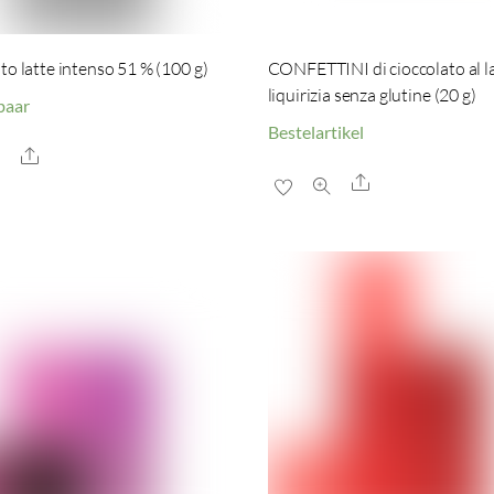
to latte intenso 51 % (100 g)
CONFETTINI di cioccolato al la
liquirizia senza glutine (20 g)
baar
Bestelartikel
Share
Share