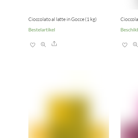
Cioccolato al latte in Gocce (1 kg)
Cioccola
Bestelartikel
Beschik
Share