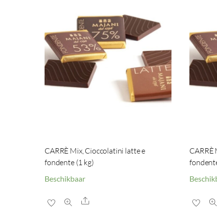
CARRÈ Mix, Cioccolatini latte e
CARRÈ Mi
fondente (1 kg)
fondente
Beschikbaar
Beschik
Share