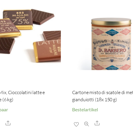
x, Cioccolatini latte e
Cartone misto di scatole di me
 (6 kg)
gianduiotti (18x 150 g)
baar
Bestelartikel
Share
Share