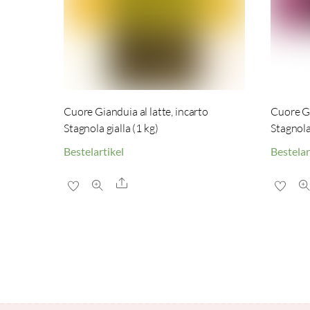
Cuore Gianduia al latte, incarto
Cuore Gi
Stagnola gialla (1 kg)
Stagnola
Bestelartikel
Bestelar
Share