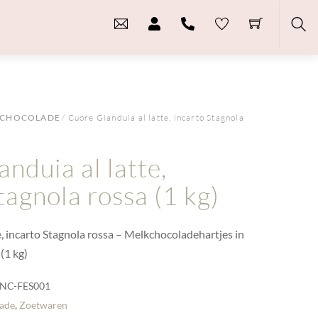
Sea
CHOCOLADE
/ Cuore Gianduia al latte, incarto Stagnola
nduia al latte,
tagnola rossa (1 kg)
, incarto Stagnola rossa – Melkchocoladehartjes in
(1 kg)
NC-FES001
ade
,
Zoetwaren