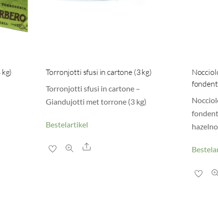
 kg)
Torronjotti sfusi in cartone (3 kg)
Nocciolo
fondent
Torronjotti sfusi in cartone –
Nocciol
Giandujotti met torrone (3 kg)
fondent
Bestelartikel
hazelno
Share
Bestelar