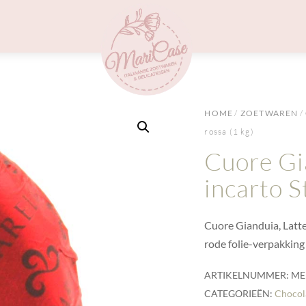
Menu
HOME
/
ZOETWAREN
/
rossa (1 kg)
Cuore Gia
incarto S
Cuore Gianduia, Latte
rode folie-verpakking 
ARTIKELNUMMER:
ME
CATEGORIEËN:
Chocol