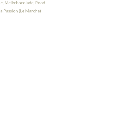
he
,
Melkchocolade
,
Rood
a Passion (Le Marche)