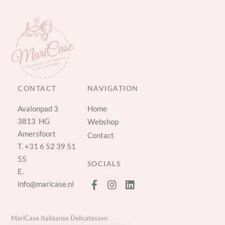
CONTACT
NAVIGATION
Avalonpad 3
Home
3813 HG
Webshop
Amersfoort
Contact
T.
+31 6 52 39 51
55
SOCIALS
E.
info@maricase.nl
MariCase Italiaanse Delicatessen