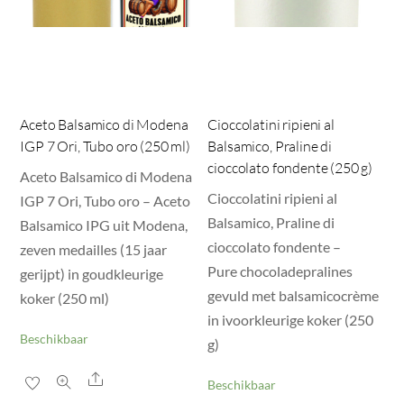
Aceto Balsamico di Modena
Cioccolatini ripieni al
IGP 7 Ori, Tubo oro (250 ml)
Balsamico, Praline di
cioccolato fondente (250 g)
Aceto Balsamico di Modena
Cioccolatini ripieni al
IGP 7 Ori, Tubo oro – Aceto
Balsamico, Praline di
Balsamico IPG uit Modena,
cioccolato fondente –
zeven medailles (15 jaar
Pure chocoladepralines
gerijpt) in goudkleurige
gevuld met balsamicocrème
koker (250 ml)
in ivoorkleurige koker (250
Beschikbaar
g)
Share
Beschikbaar