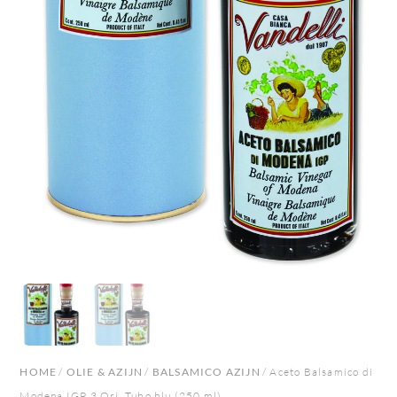
HOME
/
OLIE & AZIJN
/
BALSAMICO AZIJN
/ Aceto Balsamico di
Modena IGP 3 Ori, Tubo blu (250 ml)