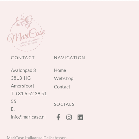
CONTACT
NAVIGATION
Avalonpad 3
Home
3813 HG
Webshop
Amersfoort
Contact
T.
+31 6 52 39 51
55
SOCIALS
E.
info@maricase.nl
MariCase Italiaanse Delicatessen