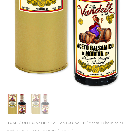
HOME
/
OLIE & AZIJN
/
BALSAMICO AZIJN
/ Aceto Balsamico di
Modena IGP 7 Ori, Tubo oro (250 ml)