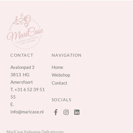
CONTACT
NAVIGATION
Avalonpad 3
Home
3813 HG
Webshop
Amersfoort
Contact
T.
+31 6 52 39 51
55
SOCIALS
E.
info@maricase.nl
MariCase Italiaanse Delicatessen