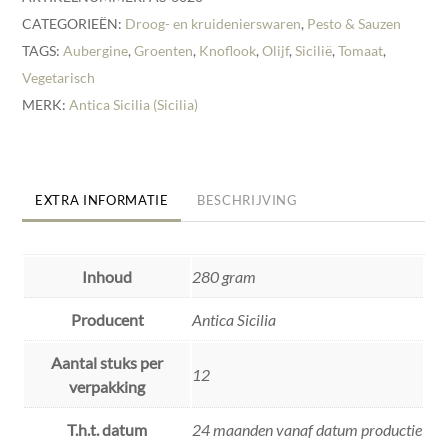
CATEGORIEËN:
Droog- en kruidenierswaren
,
Pesto & Sauzen
TAGS:
Aubergine
,
Groenten
,
Knoflook
,
Olijf
,
Sicilië
,
Tomaat
,
Vegetarisch
MERK:
Antica Sicilia (Sicilia)
EXTRA INFORMATIE
BESCHRIJVING
Inhoud
280 gram
Producent
Antica Sicilia
Aantal stuks per
12
verpakking
T.h.t. datum
24 maanden vanaf datum productie