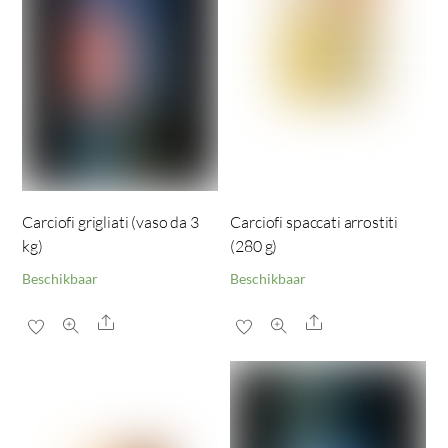
Carciofi grigliati (vaso da 3
Carciofi spaccati arrostiti
kg)
(280 g)
Beschikbaar
Beschikbaar
Share
Share