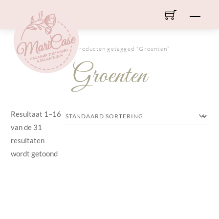
Skip
Men
to
content
HOME
/ Producten getagged “Groenten”
Groenten
Resultaat 1–16
van de 31
resultaten
wordt getoond